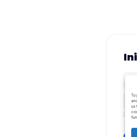
In
To 
and
us 
con
Re
fun