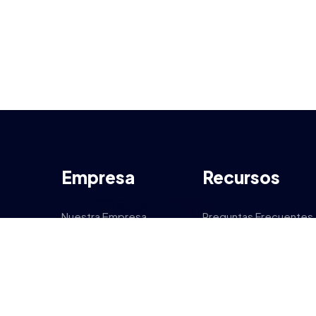
Empresa
Recursos
Nuestra Empresa
Preguntas Frecuentes
Nuestro Producto
Noticias
Cómo Funciona
Opiniones
Nuestros Servicios
Precios y Planes
Contacto
Mapa web