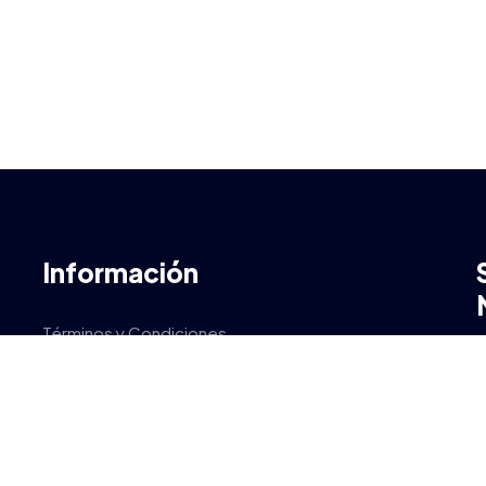
Información
Términos y Condiciones
T
Política de Privacidad & Cookies
Aviso Legal
GDPR
T
Política de Seguridad de Datos