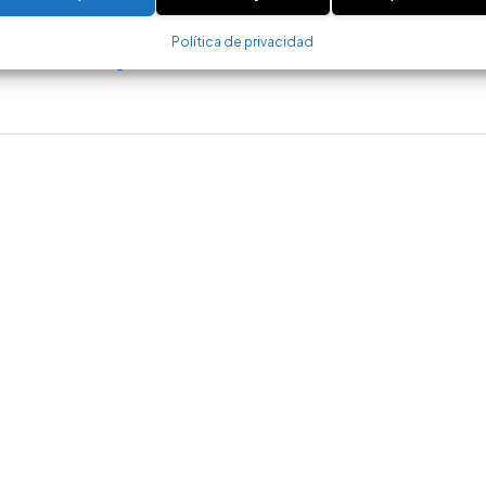
Inicio de sesión
Política de privacidad
iene cuenta?
Regístrese ahora.