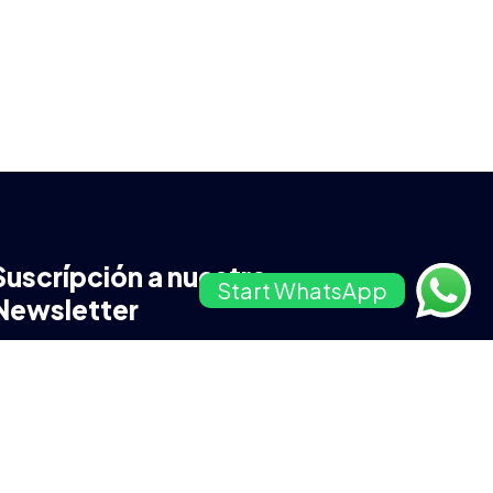
Suscrípción a nuestra
Start WhatsApp
Newsletter
u Email
u Movil