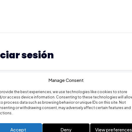
iciar sesión
Manage Consent
provide the best experiences, we use technologies like cookies to store
/or access device information. Consenting to these technologies will allo
to process data such as browsing behavior or unique IDs on this site. Not
senting or withdrawing consent, may adversely affect certain features and
cuérdame
¿Has olvidado la con
ctions.
Accept
Deny
View preference