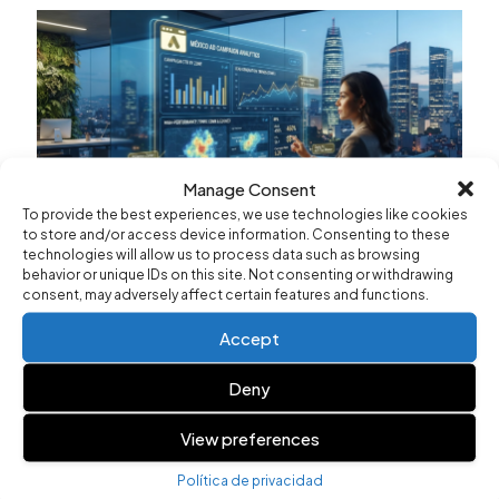
Manage Consent
To provide the best experiences, we use technologies like cookies
to store and/or access device information. Consenting to these
technologies will allow us to process data such as browsing
MARKETING
behavior or unique IDs on this site. Not consenting or withdrawing
¿Dónde puedo contratar un servicio de IA para
consent, may adversely affect certain features and functions.
mejorar mis campañas publicitarias en México?
Accept
Introducción a los servicios de IAEn la era digital
actual, la inteligencia artificial se ha convertido en un
Deny
aliado indispensable...
View preferences
Leer más
Política de privacidad