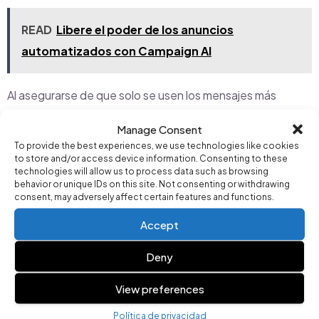
READ
Libere el poder de los anuncios
automatizados con Campaign AI
Al asegurarse de que solo se usen los mensajes más
efectivos, Campaign AI incrementa la interacción con los
Manage Consent
anuncios y las conversiones.
To provide the best experiences, we use technologies like cookies
to store and/or access device information. Consenting to these
technologies will allow us to process data such as browsing
behavior or unique IDs on this site. Not consenting or withdrawing
5. Gestión Automatizada de Términos de Búsqueda
consent, may adversely affect certain features and functions.
Gestionar manualmente los términos de búsqueda puede
Accept
ser complicado, pero ignorarlos puede resultar en un
Deny
gasto innecesario. Campaign AI resuelve este problema
mediante:
View preferences
Política de privacidad