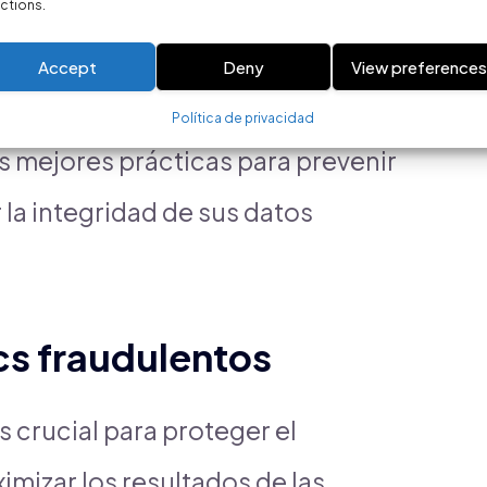
de los patrones de tráfico inusuales
ctions.
vanzadas que les permitan detectar
Accept
Deny
View preference
smo, es esencial educar a los
Política de privacidad
s mejores prácticas para prevenir
 la integridad de sus datos
cs fraudulentos
s crucial para proteger el
imizar los resultados de las