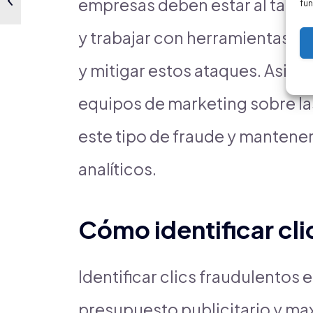
empresas deben estar al tanto 
fun
y trabajar con herramientas a
y mitigar estos ataques. Asimi
equipos de marketing sobre la
este tipo de fraude y mantener
analíticos.
Cómo identificar cli
Identificar clics fraudulentos e
presupuesto publicitario y max