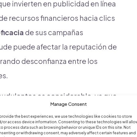
ue invierten en publicidad en línea
de recursos financieros hacia clics
ficacia
de sus campañas
aude puede afectar la reputación de
erando desconfianza entre los
es.
fraudulentos es considerable, ya que
Manage Consent
 costo por clic (CPC) y, en última
provide the best experiences, we use technologies like cookies to store
/or access device information. Consenting to these technologies will allo
 el retorno de la inversión. Las
to process data such as browsing behavior or unique IDs on this site. Not
senting or withdrawing consent, may adversely affect certain features and