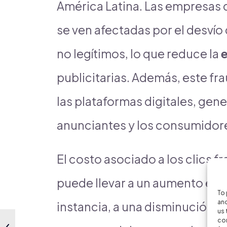
América Latina. Las empresas q
se ven afectadas por el desvío 
no legítimos, lo que reduce la
e
publicitarias. Además, este fr
las plataformas digitales, gen
anunciantes y los consumidor
El costo asociado a los clics 
puede llevar a un aumento en el
To 
and
instancia, a una disminución en
us 
con