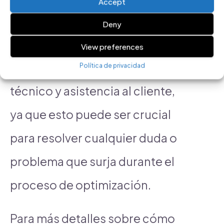
Accept
uso y los resultados obtenidos.
Deny
Finalmente, evalúa si la
View preferences
herramienta ofrece soporte
Política de privacidad
técnico y asistencia al cliente,
ya que esto puede ser crucial
para resolver cualquier duda o
problema que surja durante el
proceso de optimización.
Para más detalles sobre cómo