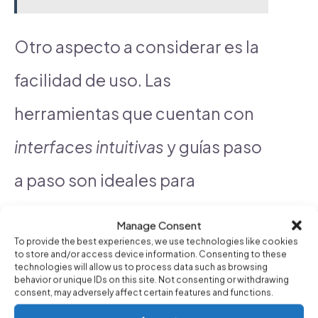
Otro aspecto a considerar es la
facilidad de uso. Las
herramientas que cuentan con
interfaces intuitivas
y guías paso
a paso son ideales para
principiantes. También es
Manage Consent
To provide the best experiences, we use technologies like cookies
importante revisar las opiniones
to store and/or access device information. Consenting to these
technologies will allow us to process data such as browsing
y reseñas de otros usuarios para
behavior or unique IDs on this site. Not consenting or withdrawing
consent, may adversely affect certain features and functions.
comprender la experiencia de