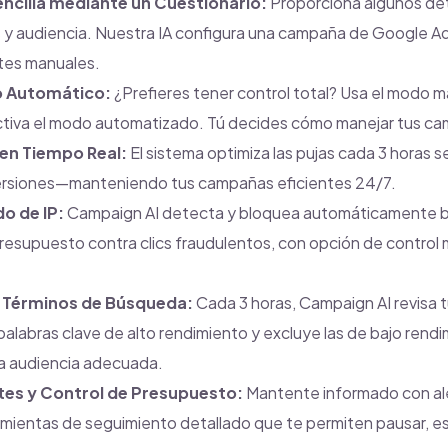
ncilla mediante un Cuestionario:
Proporciona algunos det
s y audiencia. Nuestra IA configura una campaña de Google A
tes manuales.
o Automático:
¿Prefieres tener control total? Usa el modo ma
ctiva el modo automatizado. Tú decides cómo manejar tus c
 en Tiempo Real:
El sistema optimiza las pujas cada 3 horas 
ersiones—manteniendo tus campañas eficientes 24/7.
o de IP:
Campaign AI detecta y bloquea automáticamente b
resupuesto contra clics fraudulentos, con opción de control
 Términos de Búsqueda:
Cada 3 horas, Campaign AI revisa 
alabras clave de alto rendimiento y excluye las de bajo ren
la audiencia adecuada.
ntes y Control de Presupuesto:
Mantente informado con ale
amientas de seguimiento detallado que te permiten pausar, esc