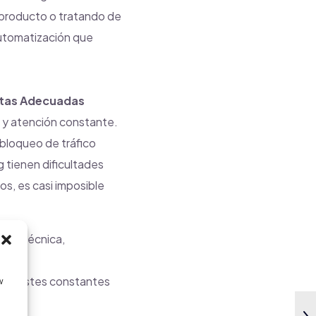
 producto o tratando de
automatización que
ntas Adecuadas
 y atención constante.
 bloqueo de tráfico
g tienen dificultades
s, es casi imposible
erga técnica,
 y ajustes constantes
w