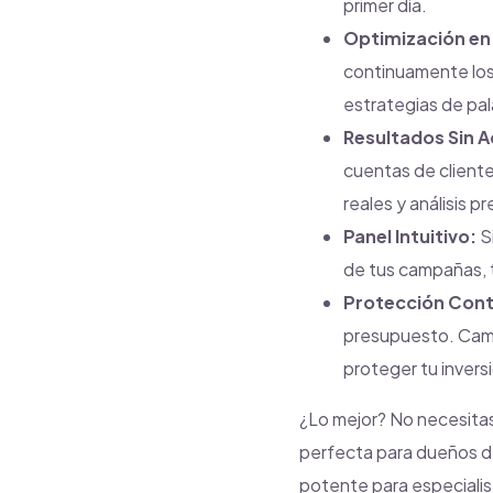
primer día.
Optimización en
continuamente los
estrategias de pa
Resultados Sin A
cuentas de cliente
reales y análisis pr
Panel Intuitivo:
Si
de tus campañas, 
Protección Contr
presupuesto. Camp
proteger tu invers
¿Lo mejor? No necesitas
perfecta para dueños de
potente para especialis