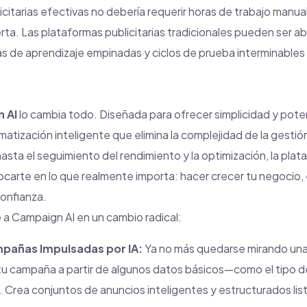
citarias efectivas no debería requerir horas de trabajo manu
erta. Las plataformas publicitarias tradicionales pueden ser a
s de aprendizaje empinadas y ciclos de prueba interminables
 AI
lo cambia todo. Diseñada para ofrecer simplicidad y pote
atización inteligente que elimina la complejidad de la gest
hasta el seguimiento del rendimiento y la optimización, la pl
carte en lo que realmente importa: hacer crecer tu negocio, 
confianza.
e a Campaign AI en un cambio radical:
pañas Impulsadas por IA:
Ya no más quedarse mirando una
tu campaña a partir de algunos datos básicos—como el tipo de
. Crea conjuntos de anuncios inteligentes y estructurados list