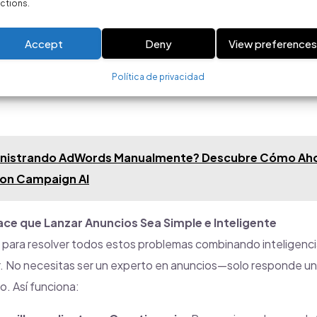
ctions.
iado:
Sin herramientas inteligentes, es fácil perder dinero en
ntación ineficaz o incluso fraudes por clic.
Accept
Deny
View preference
ad:
Muchos anunciantes carecen de herramientas claras para
upuesto o cómo mejorar el rendimiento.
Política de privacidad
inistrando AdWords Manualmente? Descubre Cómo Aho
on Campaign AI
e que Lanzar Anuncios Sea Simple e Inteligente
para resolver todos estos problemas combinando inteligencia 
ar. No necesitas ser un experto en anuncios—solo responde u
o. Así funciona: