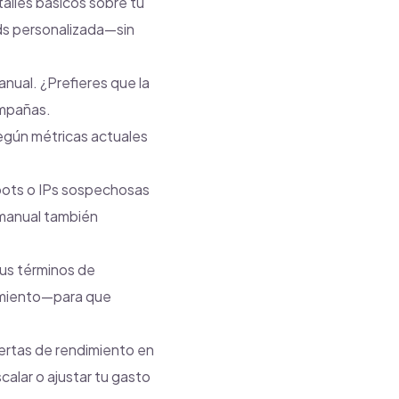
alles básicos sobre tu
ds personalizada—sin
nual. ¿Prefieres que la
ampañas.
según métricas actuales
ots o IPs sospechosas
 manual también
tus términos de
dimiento—para que
rtas de rendimiento en
alar o ajustar tu gasto