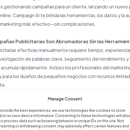
tés gestionando campañas para un cliente, lanzando un nuevo
nline, Campaign AI te brinda las herramientas, los datos y la 
u marketing más efectivo—sin complicaciones.
pañas Publicitarias Son Abrumadoras Sin las Herramie
citarias efectivas manualmente requiere tiempo, experiencia
nvestigación de palabras clave, seguimiento del rendimiento y
se acumula rápidamente. Incluso los profesionales del marketin
 y para los dueños de pequeños negocios con recursos limitado
te.
ompleja:
Comenzar con Google Ads suele implicar lidiar con j
Manage Consent
nfusas y una curva de aprendizaje difícil.
provide the best experiences, we use technologies like cookies to store
nual:
Sin automatización, las campañas requieren monitoreo
/or access device information. Consenting to these technologies will allo
to process data such as browsing behavior or unique IDs on this site. Not
 competitivas y eficientes.
senting or withdrawing consent, may adversely affect certain features and