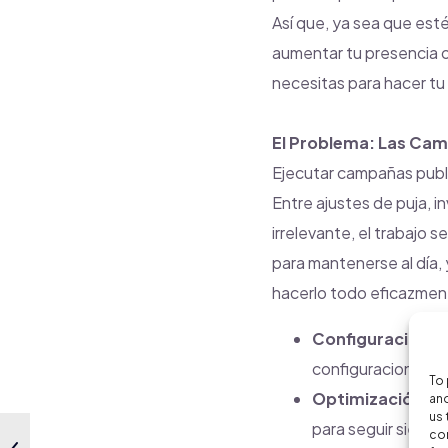
Así que, ya sea que es
aumentar tu presencia o
necesitas para hacer t
El Problema: Las Cam
Ejecutar campañas publi
Entre ajustes de puja, i
irrelevante, el trabajo 
para mantenerse al día,
hacerlo todo eficazmen
Configuración C
configuraciones co
To 
Optimización Ma
and
us 
para seguir siendo
con