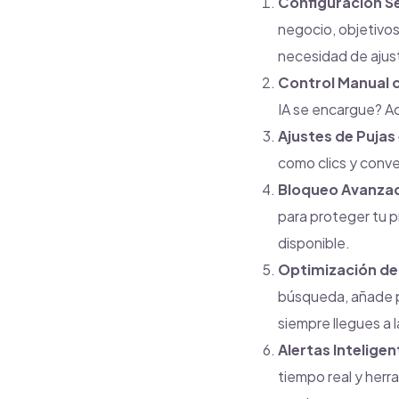
Configuración Se
negocio, objetivo
necesidad de ajus
Control Manual 
IA se encargue? A
Ajustes de Pujas
como clics y conv
Bloqueo Avanzad
para proteger tu p
disponible.
Optimización de
búsqueda, añade p
siempre llegues a 
Alertas Intelige
tiempo real y herr