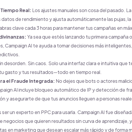
 Tiempo Real:
Los ajustes manuales son cosa del pasado. La 
 datos de rendimiento y ajusta automáticamente las pujas, la
labras clave cada 3 horas para mantener tus campañas en máxi
divinanzas:
Ya sea que estés lanzando tu primera campaña o
s, Campaign AI te ayuda a tomar decisiones más inteligentes
edictivos.
n desorden. Sin caos. Solo una interfaz clara e intuitiva que t
tu gasto y tus resultados—todo en tiempo real.
a el Fraude Integrada:
No dejes que bots o actores malici
aign AI incluye bloqueo automático de IP y detección de fra
ión y asegurarte de que tus anuncios lleguen a personas reale
 ser un experto en PPC para usarla. Campaign AI fue diseñada
 negocios que quieren resultados sin curva de aprendizaje, y
tas en marketing que desean escalar más rápido y de forma m