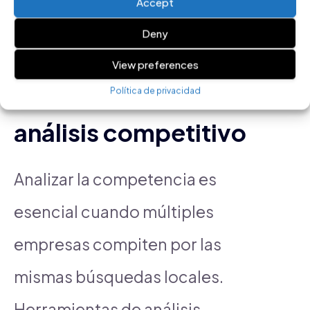
Accept
desperdiciados.
Deny
View preferences
5. Herramientas de
Política de privacidad
análisis competitivo
Analizar la competencia es
esencial cuando múltiples
empresas compiten por las
mismas búsquedas locales.
Herramientas de análisis