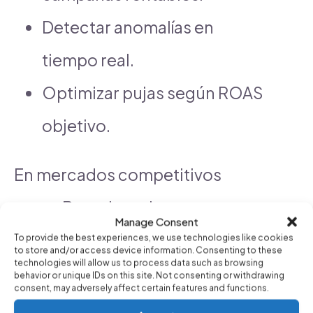
Detectar anomalías en
tiempo real.
Optimizar pujas según ROAS
objetivo.
En mercados competitivos
como Barcelona, la
Manage Consent
automatización puede marcar la
To provide the best experiences, we use technologies like cookies
to store and/or access device information. Consenting to these
technologies will allow us to process data such as browsing
diferencia entre campañas
behavior or unique IDs on this site. Not consenting or withdrawing
consent, may adversely affect certain features and functions.
rentables y presupuestos