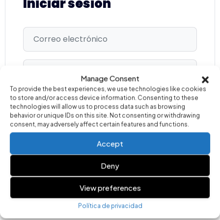
Iniciar sesión
Manage Consent
To provide the best experiences, we use technologies like cookies
Recuérdame
¿Has olvidado la contraseña?
to store and/or access device information. Consenting to these
technologies will allow us to process data such as browsing
behavior or unique IDs on this site. Not consenting or withdrawing
consent, may adversely affect certain features and functions.
Inicio de sesión
Accept
¿No tiene cuenta?
Regístrese ahora.
Deny
View preferences
Política de privacidad