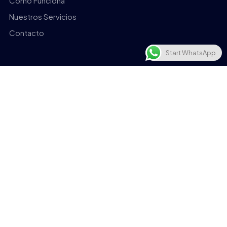
Cómo Funciona
Nuestros Servicios
Contacto
Start WhatsApp
Recursos
Preguntas Frecuentes
Noticias
Opiniones
Precios y Planes
Mapa web