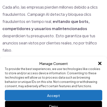
Cada año, las empresas pierden millones debido a clics
fraudulentos. Campaign AI detecta y bloquea clics
fraudulentos en tiempo real,
evitando que bots,
competidores y usuarios malintencionados
desperdicien tu presupuesto. Esto garantiza que tus
anuncios sean vistos por clientes reales, no por tráfico
falso.
Manage Consent
READ
Revolucionando el Marketing Digital: El
To provide the best experiences, we use technologies like cookies
Poder de la Optimización Impulsada por IA con
to store and/or access device information. Consenting to these
technologies will allow us to process data such as browsing
Campaign AI
behavior or unique IDs on this site. Not consenting or withdrawing
consent, may adversely affect certain features and functions.
Accept
🔹
Información del rendimiento basada en IA
Deny