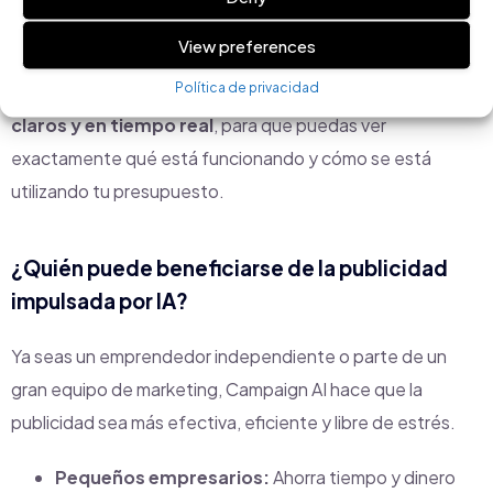
Comprender el rendimiento de tus anuncios puede ser
View preferences
abrumador, pero Campaign AI simplifica el proceso.
Política de privacidad
Nuestro panel de control basado en IA ofrece
análisis
claros y en tiempo real
, para que puedas ver
exactamente qué está funcionando y cómo se está
utilizando tu presupuesto.
¿Quién puede beneficiarse de la publicidad
impulsada por IA?
Ya seas un emprendedor independiente o parte de un
gran equipo de marketing, Campaign AI hace que la
publicidad sea más efectiva, eficiente y libre de estrés.
Pequeños empresarios:
Ahorra tiempo y dinero