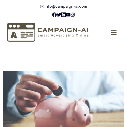
✉️
info@campaign-ai.com