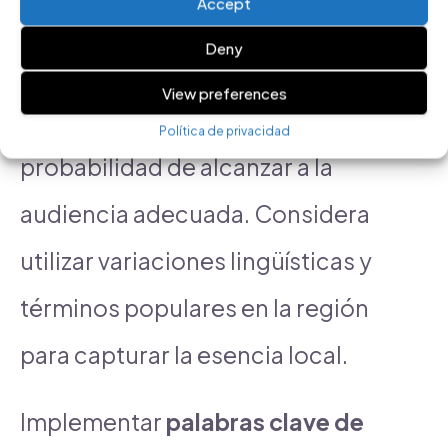
Accept
puertorriqueño, no solo mejoras
Deny
la relevancia de tus anuncios,
View preferences
sino que también aumentas la
Política de privacidad
probabilidad de alcanzar a la
audiencia adecuada. Considera
utilizar variaciones lingüísticas y
términos populares en la región
para capturar la esencia local.
Implementar
palabras clave de