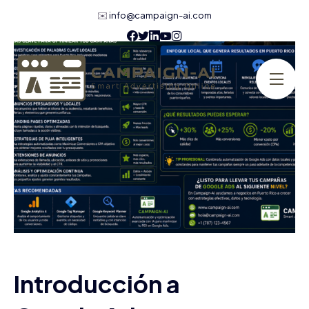
✉️
info@campaign-ai.com
Introducción a