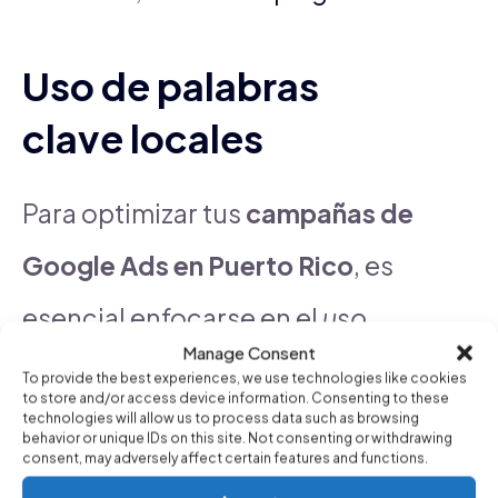
Uso de palabras
clave locales
Para optimizar tus
campañas de
Google Ads en Puerto Rico
, es
esencial enfocarse en el
uso
Manage Consent
estratégico de palabras clave
To provide the best experiences, we use technologies like cookies
to store and/or access device information. Consenting to these
locales
. Al integrar términos que
technologies will allow us to process data such as browsing
behavior or unique IDs on this site. Not consenting or withdrawing
consent, may adversely affect certain features and functions.
resuenen con el público