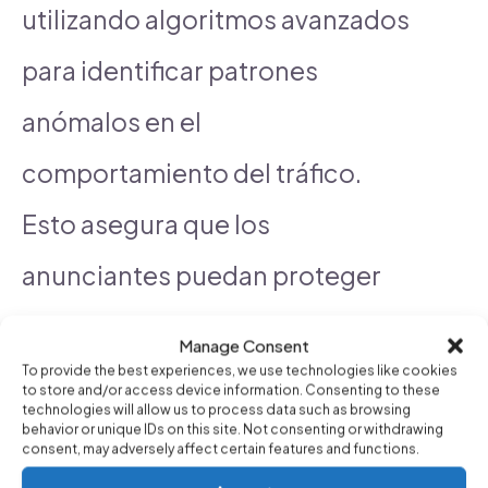
utilizando algoritmos avanzados
para identificar patrones
anómalos en el
comportamiento del tráfico.
Esto asegura que los
anunciantes puedan proteger
su inversión y maximizar el
Manage Consent
retorno.
To provide the best experiences, we use technologies like cookies
to store and/or access device information. Consenting to these
technologies will allow us to process data such as browsing
behavior or unique IDs on this site. Not consenting or withdrawing
Otra característica importante
consent, may adversely affect certain features and functions.