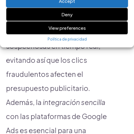
Accept
es la
capacidad de bloqueo
Deny
automático
. Las herramientas
View preferences
deben poder bloquear IPs
Política de privacidad
sospechosas en tiempo real,
evitando así que los clics
fraudulentos afecten el
presupuesto publicitario.
Además, la
integración sencilla
con las plataformas de Google
Ads es esencial para una