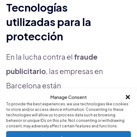
Tecnologías
utilizadas para la
protección
En la lucha contra el
fraude
publicitario
, las empresas en
Barcelona están
Manage Consent
implementando tecnologías
To provide the best experiences, we use technologies like cookies
to store and/or access device information. Consenting to these
avanzadas para salvaguardar
technologies will allow us to process data such as browsing
behavior or unique IDs on this site. Not consenting or withdrawing
consent, may adversely affect certain features and functions.
sus inversiones. Las