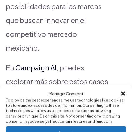
posibilidades para las marcas
que buscan innovar en el
competitivo mercado
mexicano.
En
Campaign AI
, puedes
explorar más sobre estos casos
Manage Consent
y descubrir cómo la inteligencia
To provide the best experiences, we use technologies like cookies
to store and/or access device information. Consenting to these
artificial puede transformar tu
technologies will allow us to process data such as browsing
behavior or unique IDs on this site. Not consenting or withdrawing
estrategia publicitaria. La
consent, may adversely affect certain features and functions.