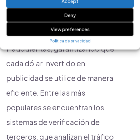
Accept
utilizar. Estas herramientas
Deny
están diseñadas para detectar y
View preferences
prevenir actividades
Política de privacidad
fraudulentas, garantizando que
cada dólar invertido en
publicidad se utilice de manera
eficiente. Entre las más
populares se encuentran los
sistemas de verificación de
terceros, que analizan el tráfico