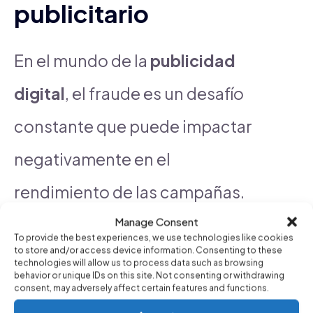
publicitario
En el mundo de la
publicidad
digital
, el fraude es un desafío
constante que puede impactar
negativamente en el
rendimiento de las campañas.
Para combatirlo, existen
Manage Consent
To provide the best experiences, we use technologies like cookies
to store and/or access device information. Consenting to these
diversas
herramientas efectivas
technologies will allow us to process data such as browsing
behavior or unique IDs on this site. Not consenting or withdrawing
que las empresas pueden
consent, may adversely affect certain features and functions.