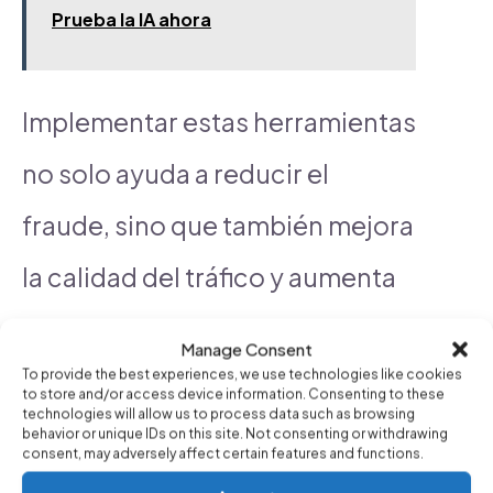
Prueba la IA ahora
Implementar estas herramientas
no solo ayuda a reducir el
fraude, sino que también mejora
la calidad del tráfico y aumenta
la efectividad de las campañas.
Manage Consent
En
Campaign AI
, nos
To provide the best experiences, we use technologies like cookies
to store and/or access device information. Consenting to these
technologies will allow us to process data such as browsing
especializamos en ofrecer
behavior or unique IDs on this site. Not consenting or withdrawing
consent, may adversely affect certain features and functions.
soluciones integrales que