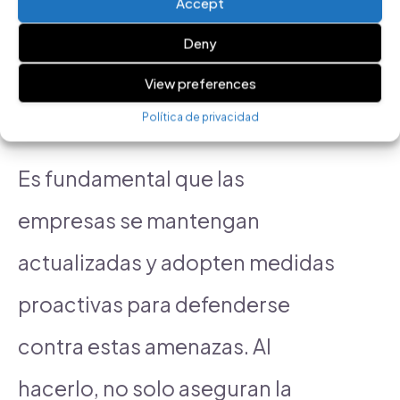
Accept
incorporan estas tecnologías
Deny
para maximizar los resultados y
View preferences
proteger su inversión.
Política de privacidad
Es fundamental que las
empresas se mantengan
actualizadas y adopten medidas
proactivas para defenderse
contra estas amenazas. Al
hacerlo, no solo aseguran la