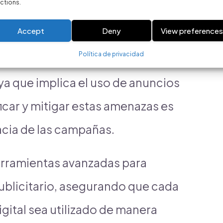
ctions.
lenta para agotar el presupuesto
Accept
Deny
View preference
gresos falsos. Por último, el
Política de privacidad
igro tanto para los anunciantes
a que implica el uso de anuncios
ficar y mitigar estas amenazas es
acia de las campañas.
erramientas avanzadas para
publicitario, asegurando que cada
igital sea utilizado de manera