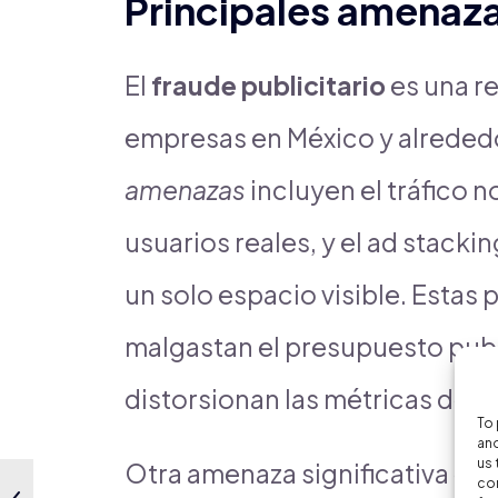
Principales amenaza
El
fraude publicitario
es una r
empresas en México y alreded
amenazas
incluyen el tráfico 
usuarios reales, y el ad stacki
un solo espacio visible. Estas
malgastan el presupuesto publ
distorsionan las métricas de r
To 
and
us 
Otra amenaza significativa es e
con