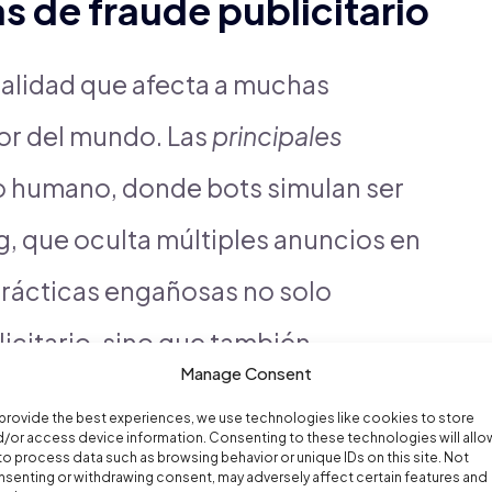
s de fraude publicitario
ealidad que afecta a muchas
or del mundo. Las
principales
no humano, donde bots simulan ser
ng, que oculta múltiples anuncios en
 prácticas engañosas no solo
icitario, sino que también
Manage Consent
endimiento.
provide the best experiences, we use technologies like cookies to store
/or access device information. Consenting to these technologies will allo
to process data such as browsing behavior or unique IDs on this site. Not
l click fraud, donde los anuncios
senting or withdrawing consent, may adversely affect certain features and